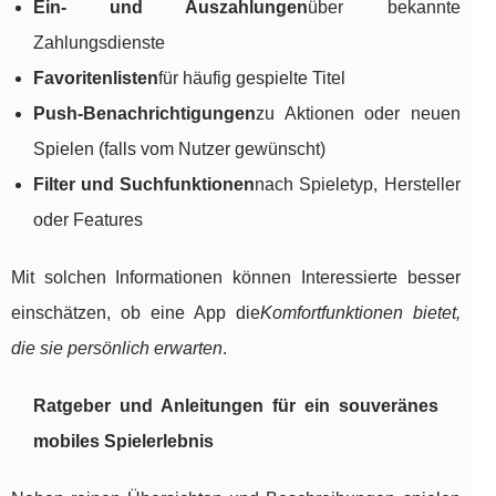
Ein- und Auszahlungen
über bekannte
Zahlungsdienste
Favoritenlisten
für häufig gespielte Titel
Push-Benachrichtigungen
zu Aktionen oder neuen
Spielen (falls vom Nutzer gewünscht)
Filter und Suchfunktionen
nach Spieletyp, Hersteller
oder Features
Mit solchen Informationen können Interessierte besser
einschätzen, ob eine App die
Komfortfunktionen bietet,
die sie persönlich erwarten
.
Ratgeber und Anleitungen für ein souveränes
mobiles Spielerlebnis