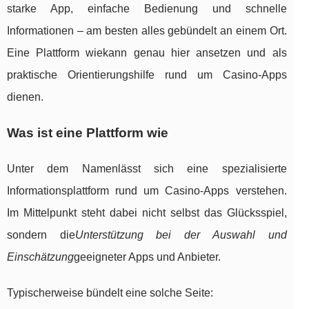
starke App, einfache Bedienung und schnelle
Informationen – am besten alles gebündelt an einem Ort.
Eine Plattform wiekann genau hier ansetzen und als
praktische Orientierungshilfe rund um Casino-Apps
dienen.
Was ist eine Plattform wie
Unter dem Namenlässt sich eine spezialisierte
Informationsplattform rund um Casino-Apps verstehen.
Im Mittelpunkt steht dabei nicht selbst das Glücksspiel,
sondern die
Unterstützung bei der Auswahl und
Einschätzung
geeigneter Apps und Anbieter.
Typischerweise bündelt eine solche Seite: