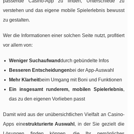
passende Casino-App zu finden, Unterschiede zu
verstehen und das eigene mobile Spielerlebnis bewusst
zu gestalten.
Wer die Informationen einer solchen Seite nutzt, profitiert
vor allem von:
Weniger Suchaufwand
durch gebündelte Infos
Besseren Entscheidungen
bei der App-Auswahl
Mehr Klarheit
beim Umgang mit Boni und Funktionen
Ein insgesamt runderem, mobilen Spielerlebnis
,
das zu den eigenen Vorlieben passt
Damit wird aus der unübersichtlichen Vielfalt an Casino-
Apps eine
strukturierte Auswahl
, in der Sie gezielt die
Lösungen finden können, die Ihr persönliches