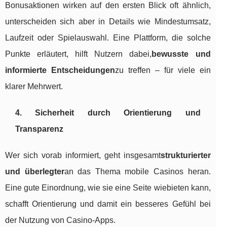
Bonusaktionen wirken auf den ersten Blick oft ähnlich,
unterscheiden sich aber in Details wie Mindestumsatz,
Laufzeit oder Spielauswahl. Eine Plattform, die solche
Punkte erläutert, hilft Nutzern dabei,
bewusste und
informierte Entscheidungen
zu treffen – für viele ein
klarer Mehrwert.
4. Sicherheit durch Orientierung und
Transparenz
Wer sich vorab informiert, geht insgesamt
strukturierter
und überlegter
an das Thema mobile Casinos heran.
Eine gute Einordnung, wie sie eine Seite wiebieten kann,
schafft Orientierung und damit ein besseres Gefühl bei
der Nutzung von Casino-Apps.