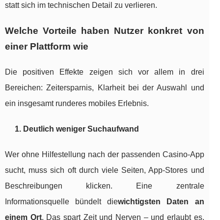
statt sich im technischen Detail zu verlieren.
Welche Vorteile haben Nutzer konkret von
einer Plattform wie
Die positiven Effekte zeigen sich vor allem in drei
Bereichen: Zeitersparnis, Klarheit bei der Auswahl und
ein insgesamt runderes mobiles Erlebnis.
1. Deutlich weniger Suchaufwand
Wer ohne Hilfestellung nach der passenden Casino-App
sucht, muss sich oft durch viele Seiten, App-Stores und
Beschreibungen klicken. Eine zentrale
Informationsquelle bündelt die
wichtigsten Daten an
einem Ort
. Das spart Zeit und Nerven – und erlaubt es,