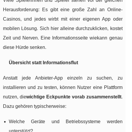
Viele Spielerinnen und Spieler stehen vor der gleichen
Herausforderung: Es gibt eine große Zahl an Online-
Casinos, und jedes wirbt mit einer eigenen App oder
mobilen Lösung. Sich hier alleine durchzuklicken, kostet
Zeit und Nerven. Eine Informationsseite wiekann genau
diese Hürde senken.
Übersicht statt Informationsflut
Anstatt jede Anbieter-App einzeln zu suchen, zu
installieren und zu testen, können Nutzer eine Plattform
nutzen, die
wichtige Eckpunkte vorab zusammenstellt
.
Dazu gehören typischerweise:
Welche Geräte und Betriebssysteme werden
unterstützt?